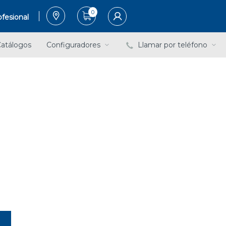
0
fesional
atálogos
Configuradores
Llamar por teléfono