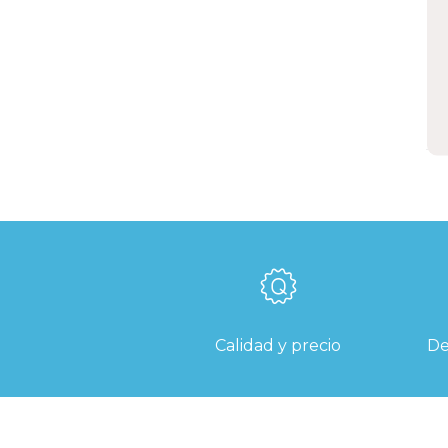
o
M
i
t
E
Calidad y precio
De