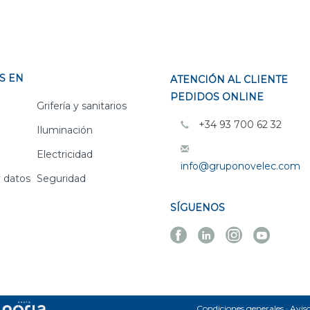
S EN
ATENCIÓN AL CLIENTE
PEDIDOS ONLINE
Grifería y sanitarios
+34 93 700 62 32
Iluminación
Electricidad
info@gruponovelec.com
 datos
Seguridad
SÍGUENOS
Facebook
Linkedin
Instagra
Yout
Novelec
Novelec
Novelec
Novel
Condiciones generales
Aviso