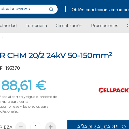
Obtén condiciones como pro
ctricidad
Fontanería
Climatización
Promociones
C
 CHM 20/2 24kV 50-150mm²
F : 193370
188,61 €
ade al carrito y sigue el proceso de
ompra para ver la
sponibilidad y los precios para
ofesionales.
AÑADIR AL CARRITO
PIEZA