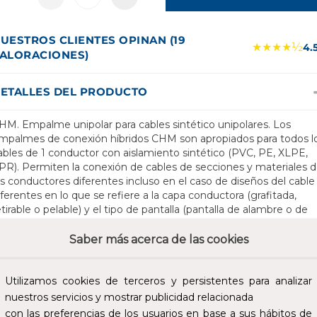
UESTROS CLIENTES OPINAN (19
★★★★½
4.
ALORACIONES)
ETALLES DEL PRODUCTO
HM. Empalme unipolar para cables sintético unipolares. Los
mpalmes de conexión híbridos CHM son apropiados para todos l
ables de 1 conductor con aislamiento sintético (PVC, PE, XLPE,
PR). Permiten la conexión de cables de secciones y materiales 
os conductores diferentes incluso en el caso de diseños del cable
iferentes en lo que se refiere a la capa conductora (grafitada,
etirable o pelable) y el tipo de pantalla (pantalla de alambre o de
inta de cobre).Para conectores a compresión. También utilizable
ara cables Um = 7,2 kV, entonces debe comprobarse el diámetro
Saber más acerca de las cookies
in. encima del aislamiento del conductor. Manguitos de
ompresión (ver Tecnología de Conexión). Control de campo
eguro debido a los elementos de control de campo de silicona
Utilizamos cookies de terceros y persistentes para analizar
ermanentemente elásticos. Tanto para los conductores de Cu
nuestros servicios y mostrar publicidad relacionada
omo de AI. Para todos los cables con pantalla de alambre de cob
con las preferencias de los usuarios en base a sus hábitos de