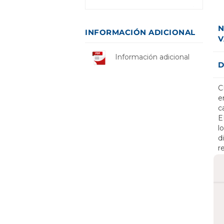
N
INFORMACIÓN ADICIONAL
V
Información adicional
D
C
e
c
E
l
d
r
c
p
m
c
s
p
c