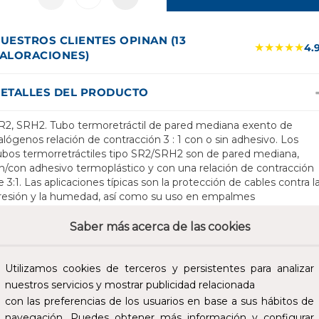
UESTROS CLIENTES OPINAN (13
★★★★★
4.
ALORACIONES)
ETALLES DEL PRODUCTO
R2, SRH2. Tubo termoretráctil de pared mediana exento de
alógenos relación de contracción 3 : 1 con o sin adhesivo. Los
ubos termorretráctiles tipo SR2/SRH2 son de pared mediana,
in/con adhesivo termoplástico y con una relación de contracción
e 3:1. Las aplicaciones típicas son la protección de cables contra l
resión y la humedad, así como su uso en empalmes
ermorretráctiles y terminaciones termorretráctiles. Las longitude
stándar en rollo pueden contener tramos. Otras longitudes a
Saber más acerca de las cookies
etición. De pared mediana. Posibilidad de marcado. Resistente a
nfluencias químicas. Estabilizado contra los rayos UV. Libre de
ustancias disruptoras del barniz. No corrosivo. Infundible. Libre de
Utilizamos cookies de terceros y persistentes para analizar
alógenos. Muy buenas propiedades eléctricas. Alta resistencia a l
nuestros servicios y mostrar publicidad relacionada
racción. Resistente al flujo en frío (estabilidad dimensional bajo
con las preferencias de los usuarios en base a sus hábitos de
alor). Aislamiento. Protección contra humedad y presión.
navegación. Puedes obtener más información y configurar