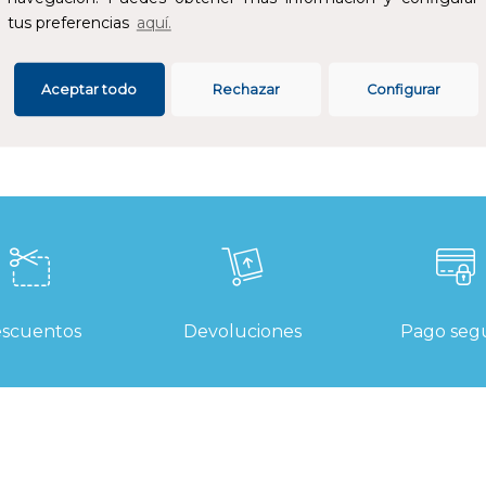
propiado para empalmes termorretráctiles y terminaciones
tus preferencias
aquí.
ermorretráctiles.
SPECIFICACIONES
Aceptar todo
Rechazar
Configurar
scuentos
Devoluciones
Pago seg