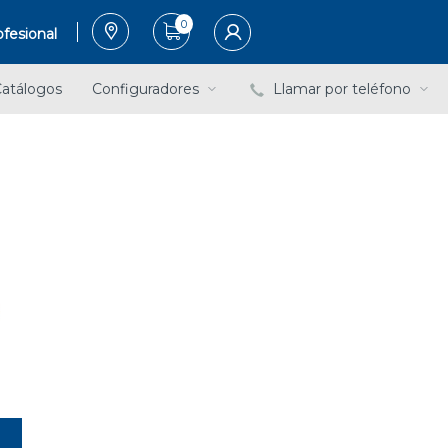
0
fesional
atálogos
Configuradores
Llamar por teléfono