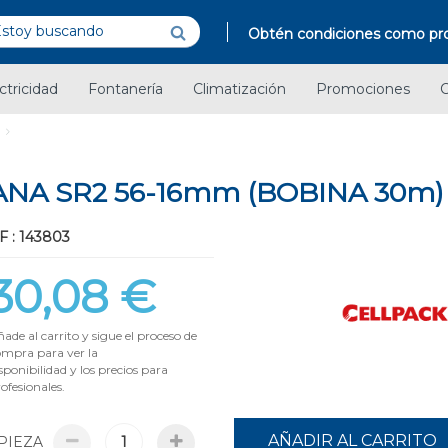
Obtén condiciones como pro
ctricidad
Fontanería
Climatización
Promociones
C
NA SR2 56-16mm (BOBINA 30m)
F : 143803
30,08 €
ade al carrito y sigue el proceso de
ompra para ver la
sponibilidad y los precios para
ofesionales.
AÑADIR AL CARRITO
PIEZA