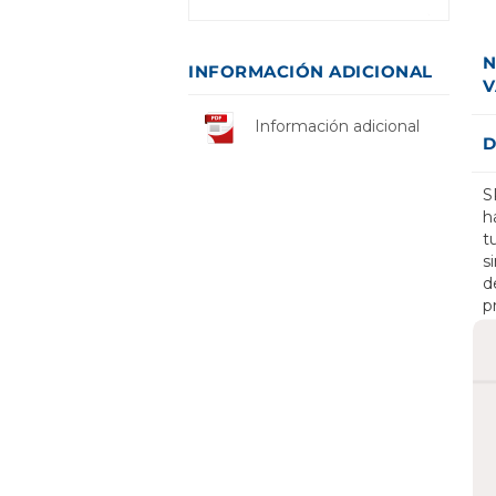
N
INFORMACIÓN ADICIONAL
V
Información adicional
D
S
h
t
s
d
p
t
e
p
i
s
h
t
c