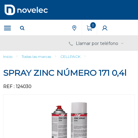
Saltar
Saltar
al
al
contenido
menú
de
0
navegación
Llamar por teléfono
Inicio
Todas las marcas
CELLPACK
SPRAY ZINC NÚMERO 171 0,4l
REF : 124030