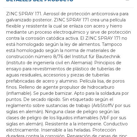
ZINC SPRAY 171. Aerosol de protección anticorrosiva para
galvanizado posterior. ZINC SPRAY 171 crea una película
flexible y resistente la cual se enlaza con acero y hierro
mediante un proceso electroquímico y sirve de protección
contra la corrosión catódica activa. El ZINC SPRAY 171 no
está homologado según la ley de alimentos. Tampoco
está homologado según la norma de materiales de
construcción número 8/76 del Institut für Bautechnik
(instituto de ingeniería civil en Alemania): Principios de
ensayo para revestimientos de plástico de tuberías de
aguas residuales, accesorios y piezas de tuberías
prefabricadas de acero y aluminio. Película lisa, de poros
finos. Relleno de agente propulsor de hidrocarburo
(inflamable). Se puede barnizar. Apto para la soldadura por
puntos. De secado rápido. Sin etiquetado según el
reglamento sobre sustancias de trabajo (ArbStoffV por sus
siglas en alemán). Ninguna clase de peligro según las
clases de peligro de los líquidos inflamables (VbF por sus
siglas en alemán). Resistente a la intemperie. Conductivo
eléctricamente. Insensible a las heladas. Protección
duradera contra la corrosión. Reparación de capas de zinc