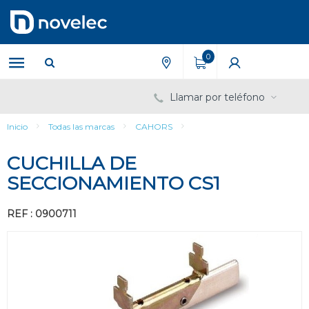
Saltar
Saltar
al
al
contenido
menú
de
0
navegación
Llamar por teléfono
Inicio
Todas las marcas
CAHORS
CUCHILLA DE
SECCIONAMIENTO CS1
REF : 0900711