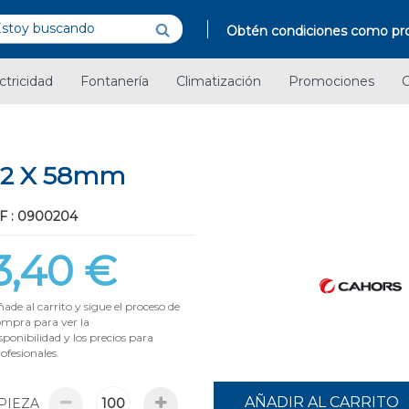
Obtén condiciones como pro
ctricidad
Fontanería
Climatización
Promociones
C
2 X 58mm
F : 0900204
3,40 €
ade al carrito y sigue el proceso de
ompra para ver la
sponibilidad y los precios para
ofesionales.
AÑADIR AL CARRITO
PIEZA