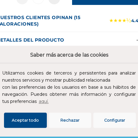
UESTROS CLIENTES OPINAN (15
★★★★½
4.
ALORACIONES)
ETALLES DEL PRODUCTO
ubo de neutro 22 x 58mm. Tubos de latón niquelado. Dimension
Saber más acerca de las cookies
quivalentes a los cartuchos fusibles cilíndricos
Utilizamos cookies de terceros y persistentes para analizar
SPECIFICACIONES
nuestros servicios y mostrar publicidad relacionada
con las preferencias de los usuarios en base a sus hábitos de
navegación. Puedes obtener más información y configurar
tus preferencias
aquí.
Aceptar todo
Rechazar
Configurar