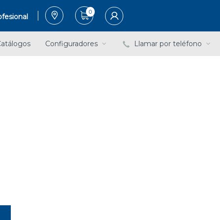
0
fesional
atálogos
Configuradores
Llamar por teléfono