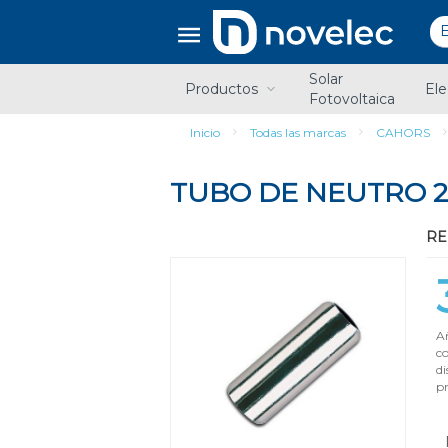
Saltar
Saltar
al
al
contenido
menú
de
Solar
navegación
Productos
Ele
Fotovoltaica
Inicio
Todas las marcas
CAHORS
TUBO DE NEUTRO 2
RE
Añ
c
di
pr