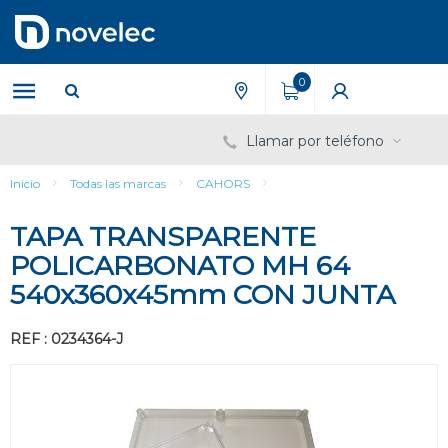
Saltar
Saltar
al
al
contenido
menú
de
0
navegación
Llamar por teléfono
Inicio
Todas las marcas
CAHORS
TAPA TRANSPARENTE
POLICARBONATO MH 64
540x360x45mm CON JUNTA
REF : 0234364-J