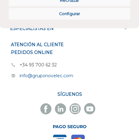
Rechazar
CONÓCENOS
Configurar
ESPECIALISTAS EN
ATENCIÓN AL CLIENTE
PEDIDOS ONLINE
+34 93 700 62 32
info@gruponovelec.com
SÍGUENOS
Facebook
Linkedin
Instagram
Youtube
Novelec
Novelec
Novelec
Novelec
PAGO SEGURO