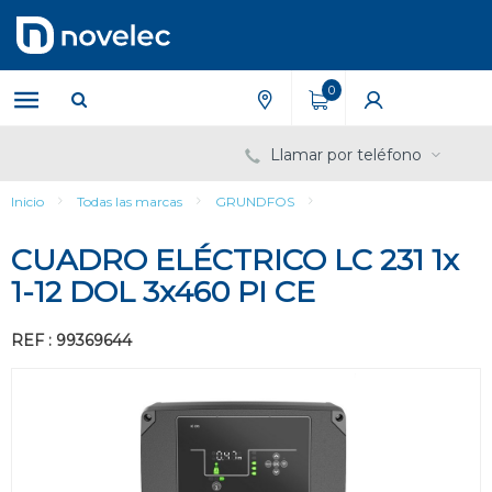
Saltar
Saltar
al
al
contenido
menú
de
0
navegación
Llamar por teléfono
Inicio
Todas las marcas
GRUNDFOS
CUADRO ELÉCTRICO LC 231 1x
1-12 DOL 3x460 PI CE
REF : 99369644