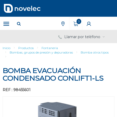
Saltar
Saltar
al
al
contenido
menú
de
0
navegación
Llamar por teléfono
Inicio
Productos
Fontanería
Bombas, grupos de presión y depuradoras
Bomba otros tipos
BOMBA EVACUACIÓN
CONDENSADO CONLIFT1-LS
REF : 98455601