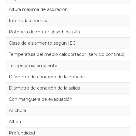
Altura máxima de aspiración
0
Intensidad nominal
0.
Potencia de motor absorbida (P1)
7
Clase de aislamiento según IEC
F
Temperatura del medio caloportador (servicio continuo)
0 
Temperatura ambiente
5 
Diámetro de conexión de la entrada
18
Diámetro de conexión de la salida
8 
Con manguera de evacuación
S
Anchura
2
Altura
1
Profundidad
1