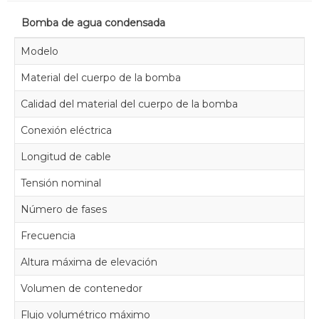
Bomba de agua condensada
Modelo
Co
Material del cuerpo de la bomba
Pl
Calidad del material del cuerpo de la bomba
Po
Conexión eléctrica
Co
Longitud de cable
1.
Tensión nominal
23
Número de fases
1
Frecuencia
5
Altura máxima de elevación
5.
Volumen de contenedor
2.
Flujo volumétrico máximo
58