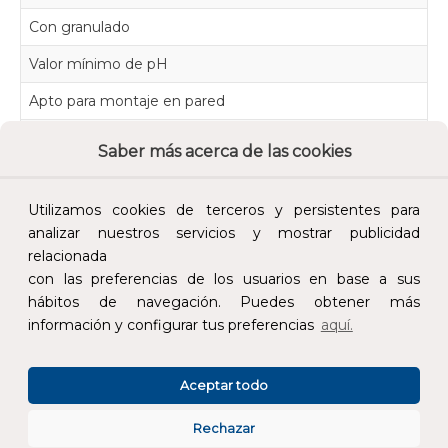
Con granulado
N
Valor mínimo de pH
2
Apto para montaje en pared
S
Montaje en suelo
S
Saber más acerca de las cookies
Emisión de ruido
42
Utilizamos cookies de terceros y persistentes para
Alarma sonora
N
analizar nuestros servicios y mostrar publicidad
Grado de protección (IP)
I
relacionada
con las preferencias de los usuarios en base a sus
hábitos de navegación. Puedes obtener más
información y configurar tus preferencias
aquí.
Aceptar todo
Rechazar