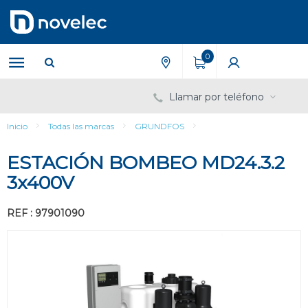
Saltar
Saltar
al
al
contenido
menú
de
0
navegación
Llamar por teléfono
Inicio
Todas las marcas
GRUNDFOS
ESTACIÓN BOMBEO MD24.3.2
3x400V
REF : 97901090