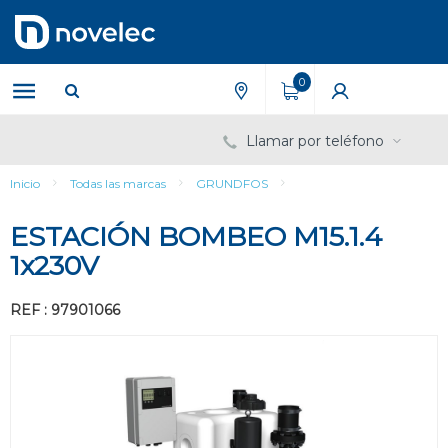
Saltar
Saltar
al
al
contenido
menú
de
0
navegación
Llamar por teléfono
Inicio
Todas las marcas
GRUNDFOS
ESTACIÓN BOMBEO M15.1.4
1x230V
REF : 97901066