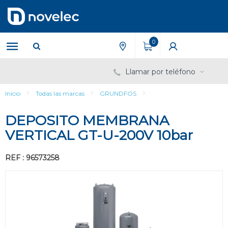
Saltar
Saltar
al
al
contenido
menú
de
0
navegación
Llamar por teléfono
Inicio
Todas las marcas
GRUNDFOS
DEPOSITO MEMBRANA
VERTICAL GT-U-200V 10bar
REF : 96573258