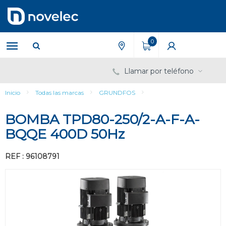
Saltar
Saltar
al
al
contenido
menú
de
0
navegación
Llamar por teléfono
Inicio
Todas las marcas
GRUNDFOS
BOMBA TPD80-250/2-A-F-A-
BQQE 400D 50Hz
REF : 96108791