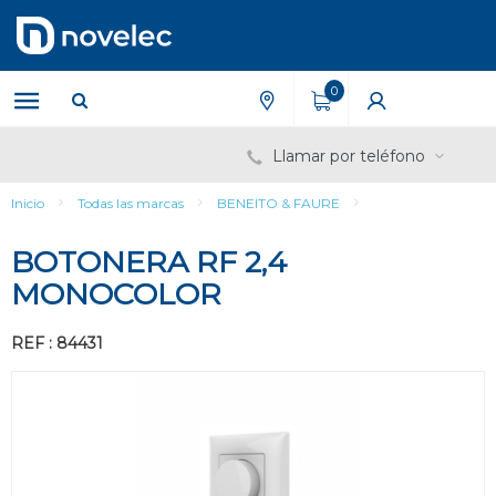
Saltar
Saltar
al
al
contenido
menú
de
0
navegación
Llamar por teléfono
Inicio
Todas las marcas
BENEITO & FAURE
BOTONERA RF 2,4
MONOCOLOR
REF : 84431