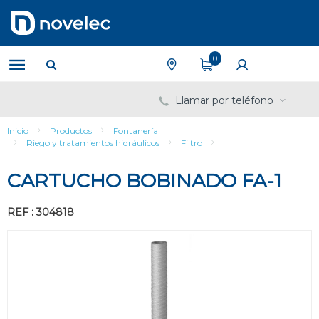
Saltar
Saltar
al
al
contenido
menú
de
0
navegación
Llamar por teléfono
Inicio
Productos
Fontanería
Riego y tratamientos hidráulicos
Filtro
CARTUCHO BOBINADO FA-1
REF : 304818