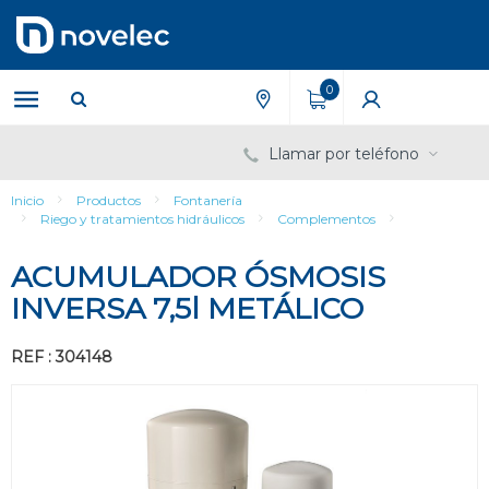
Saltar
Saltar
al
al
contenido
menú
de
0
navegación
Llamar por teléfono
Inicio
Productos
Fontanería
Riego y tratamientos hidráulicos
Complementos
ACUMULADOR ÓSMOSIS
INVERSA 7,5l METÁLICO
REF : 304148