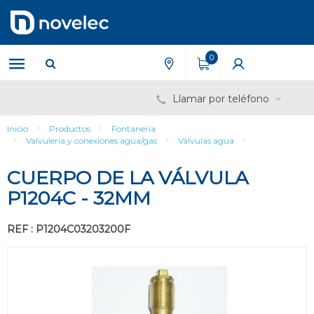
Saltar
Saltar
al
al
contenido
menú
de
0
navegación
Llamar por teléfono
Inicio
Productos
Fontanería
Valvulería y conexiones agua/gas
Válvulas agua
CUERPO DE LA VÁLVULA
P1204C - 32MM
REF : P1204C03203200F