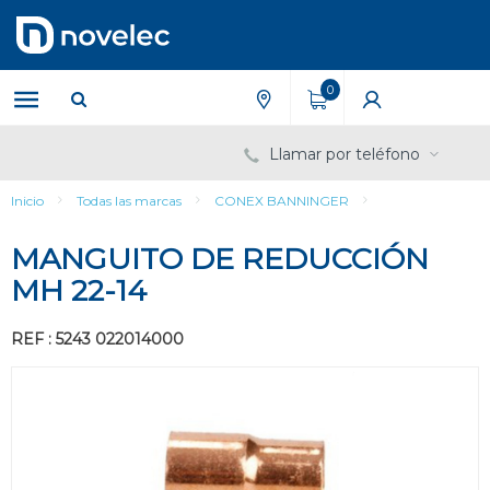
Saltar
Saltar
al
al
contenido
menú
de
0
navegación
Llamar por teléfono
Inicio
Todas las marcas
CONEX BANNINGER
MANGUITO DE REDUCCIÓN
MH 22-14
REF : 5243 022014000