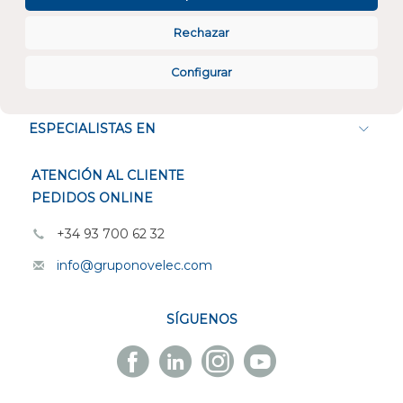
Rechazar
Configurar
CONÓCENOS
ESPECIALISTAS EN
ATENCIÓN AL CLIENTE
PEDIDOS ONLINE
+34 93 700 62 32
info@gruponovelec.com
SÍGUENOS
Facebook
Linkedin
Instagram
Youtube
Novelec
Novelec
Novelec
Novelec