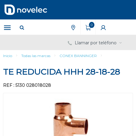
Saltar
Saltar
al
al
contenido
menú
de
0
navegación
Llamar por teléfono
Inicio
Todas las marcas
CONEX BANNINGER
TE REDUCIDA HHH 28-18-28
REF : 5130 028018028