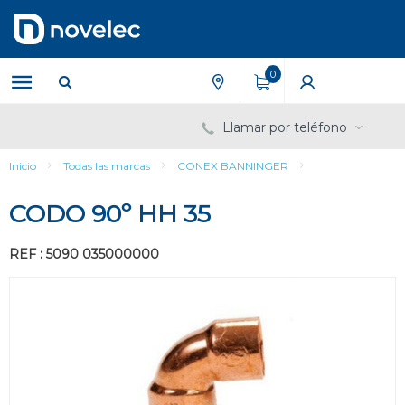
Saltar
Saltar
al
al
contenido
menú
de
0
navegación
Llamar por teléfono
Inicio
Todas las marcas
CONEX BANNINGER
CODO 90º HH 35
REF : 5090 035000000