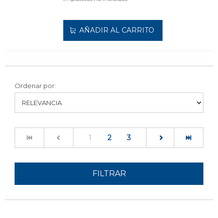
AÑADIR AL CARRITO
Ordenar por:
(current)
1
2
3
FILTRAR