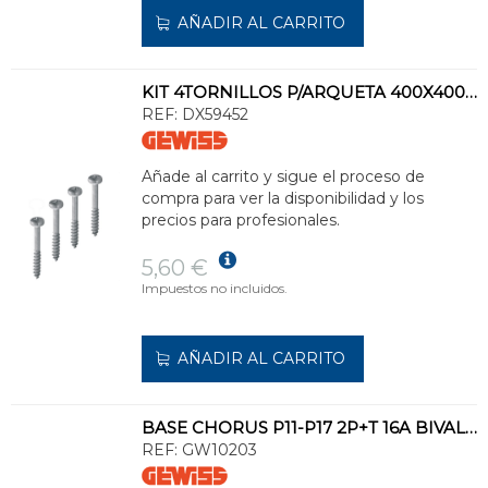
AÑADIR AL CARRITO
KIT 4TORNILLOS P/ARQUETA 400X400-550X550
REF:
DX59452
Añade al carrito y sigue el proceso de
compra para ver la disponibilidad y los
precios para profesionales.
5,60 €
Impuestos no incluidos.
AÑADIR AL CARRITO
BASE CHORUS P11-P17 2P+T 16A BIVALENTE 250V AC 1 MÓDULO NORMA ITALIANA BLANCO
REF:
GW10203