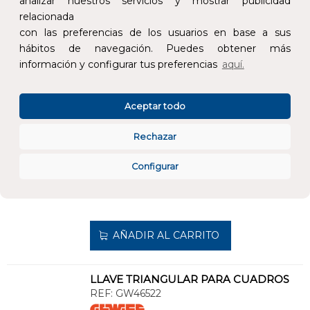
analizar nuestros servicios y mostrar publicidad
relacionada
AÑADIR AL CARRITO
con las preferencias de los usuarios en base a sus
hábitos de navegación. Puedes obtener más
información y configurar tus preferencias
aquí.
PLACA DE FONDO EN ACERO PARA CUADROS 585x800mm
REF:
GW46406
Aceptar todo
Añade al carrito y sigue el proceso de
compra para ver la disponibilidad y los
Rechazar
precios para profesionales.
Configurar
98,50 €
Impuestos no incluidos.
AÑADIR AL CARRITO
LLAVE TRIANGULAR PARA CUADROS
REF:
GW46522