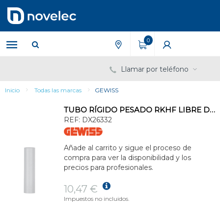
Saltar
Saltar
al
al
contenido
menú
de
0
navegación
Llamar por teléfono
Inicio
Todas las marcas
GEWISS
TUBO RÍGIDO PESADO RKHF LIBRE DE HALÓGENOS DE 3m DIÁMETRO DE 32mm GRIS RAL7035
REF:
DX26332
Añade al carrito y sigue el proceso de
compra para ver la disponibilidad y los
precios para profesionales.
10,47 €
Impuestos no incluidos.