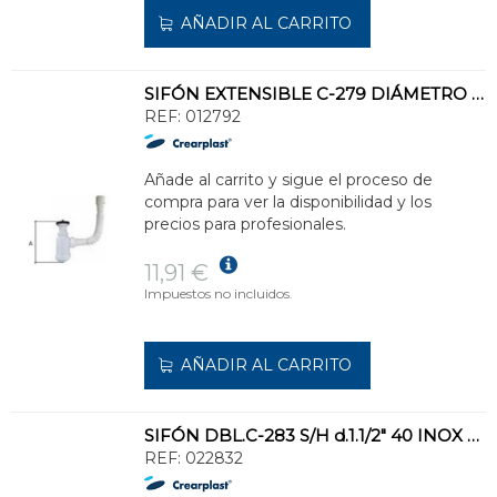
AÑADIR AL CARRITO
SIFÓN EXTENSIBLE C-279 DIÁMETRO 1.1/2" 40 CON ALARGADERA FLEXIBLE
REF:
012792
Añade al carrito y sigue el proceso de
compra para ver la disponibilidad y los
precios para profesionales.
11,91 €
Impuestos no incluidos.
AÑADIR AL CARRITO
SIFÓN DBL.C-283 S/H d.1.1/2" 40 INOX 80 DBL.VALV.FREG.T.ELECTDOM.REBOS.
REF:
022832