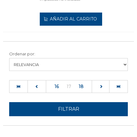
AÑADIR AL CARRITO
Ordenar por:
(current)
16
17
18
FILTRAR