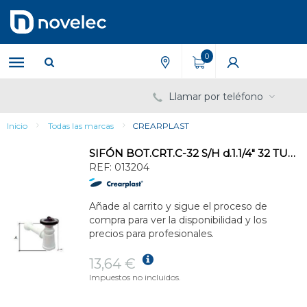
Saltar
Saltar
al
al
contenido
menú
de
0
navegación
Llamar por teléfono
Inicio
Todas las marcas
CREARPLAST
SIFÓN BOT.CRT.C-32 S/H d.1.1/4" 32 TUB.PVC BL ENCOL.PLAF.
REF:
013204
Añade al carrito y sigue el proceso de
compra para ver la disponibilidad y los
precios para profesionales.
13,64 €
Impuestos no incluidos.