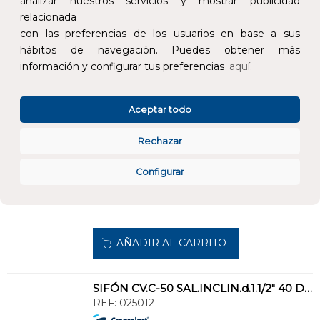
analizar nuestros servicios y mostrar publicidad
relacionada
AÑADIR AL CARRITO
con las preferencias de los usuarios en base a sus
hábitos de navegación. Puedes obtener más
información y configurar tus preferencias
aquí.
VÁLVULA PARA LAVABO Y BIDET C-121 DIÁMETRO 1.1/2" 40 CROMO
REF:
051212
Aceptar todo
Añade al carrito y sigue el proceso de
compra para ver la disponibilidad y los
Rechazar
precios para profesionales.
Configurar
19,98 €
Impuestos no incluidos.
AÑADIR AL CARRITO
SIFÓN CV.C-50 SAL.INCLIN.d.1.1/2" 40 DBL.E.P/INSTALAR TUB.RSCD.T.ELECTDOM.
REF:
025012