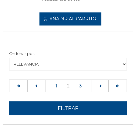
AÑADIR AL CARRITO
Ordenar por:
(current)
1
2
3
FILTRAR