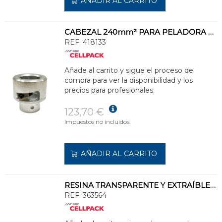
AÑADIR AL CARRITO
CABEZAL 240mm² PARA PELADORA BAJA TENSIÓN
REF:
418133
Añade al carrito y sigue el proceso de
compra para ver la disponibilidad y los
precios para profesionales.
123,70 €
Impuestos no incluidos.
AÑADIR AL CARRITO
RESINA TRANSPARENTE Y EXTRAÍBLE CG 1000 CON BASE DE HIDROCARBONO (BOLSA 1000ml)
REF:
363564