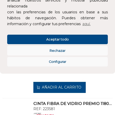
analizar nuestros servicios y mostrar publicidad
relacionada
AÑADIR AL CARRITO
con las preferencias de los usuarios en base a sus
hábitos de navegación. Puedes obtener más
información y configurar tus preferencias
aquí.
ESPUMA DE MATERIA PLÁSTICA KZ 40 DIÁMETRO 40mm
REF:
143492
Aceptar todo
Añade al carrito y sigue el proceso de
compra para ver la disponibilidad y los
Rechazar
precios para profesionales.
Configurar
23,36 €
Impuestos no incluidos.
AÑADIR AL CARRITO
CINTA FIBRA DE VIDRIO PREMIO 1180 15mmx33m 0,18mm BLANCO
REF:
223581