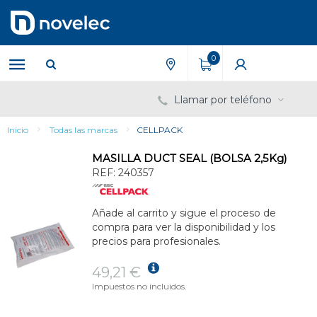
Saltar
Saltar
al
al
contenido
menú
de
0
navegación
Llamar por teléfono
Inicio
Todas las marcas
CELLPACK
MASILLA DUCT SEAL (BOLSA 2,5Kg)
REF:
240357
Añade al carrito y sigue el proceso de
compra para ver la disponibilidad y los
precios para profesionales.
49,21 €
Impuestos no incluidos.