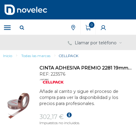
Saltar
Saltar
al
al
contenido
menú
de
0
navegación
Llamar por teléfono
Inicio
Todas las marcas
CELLPACK
CINTA ADHESIVA PREMIO 2281 19mmx33m 0,06mm COBRE
REF:
223576
Añade al carrito y sigue el proceso de
compra para ver la disponibilidad y los
precios para profesionales.
302,17 €
Impuestos no incluidos.