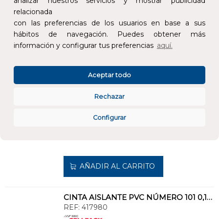
analizar nuestros servicios y mostrar publicidad
relacionada
AÑADIR AL CARRITO
con las preferencias de los usuarios en base a sus
hábitos de navegación. Puedes obtener más
información y configurar tus preferencias
aquí.
CINTA AISLANTE PVC NÚMERO 103 0,13mm 19x20 NEGRO
REF:
418005
Aceptar todo
Añade al carrito y sigue el proceso de
compra para ver la disponibilidad y los
Rechazar
precios para profesionales.
Configurar
2,47 €
Impuestos no incluidos.
AÑADIR AL CARRITO
CINTA AISLANTE PVC NÚMERO 101 0,15mm 19x10 VERDE
REF:
417980