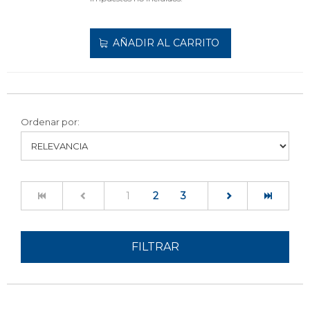
AÑADIR AL CARRITO
Ordenar por:
(current)
1
2
3
FILTRAR