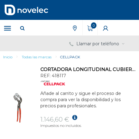
Saltar
Saltar
al
al
contenido
menú
de
0
navegación
Llamar por teléfono
Inicio
Todas las marcas
CELLPACK
CORTADORA LONGITUDINAL CUBIERTA
REF:
418117
Añade al carrito y sigue el proceso de
compra para ver la disponibilidad y los
precios para profesionales.
1.146,60 €
Impuestos no incluidos.