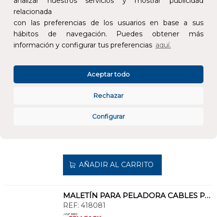
analizar nuestros servicios y mostrar publicidad
relacionada
AÑADIR AL CARRITO
con las preferencias de los usuarios en base a sus
hábitos de navegación. Puedes obtener más
información y configurar tus preferencias
aquí.
PELADORA BAJA TENSIÓN SECCIÓN 50/95/150/240mm²
REF:
418128
Aceptar todo
Añade al carrito y sigue el proceso de
compra para ver la disponibilidad y los
Rechazar
precios para profesionales.
Configurar
548,16 €
Impuestos no incluidos.
AÑADIR AL CARRITO
MALETÍN PARA PELADORA CABLES P20
REF:
418081