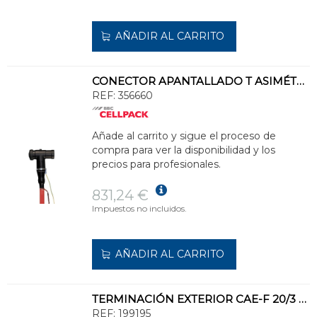
AÑADIR AL CARRITO
CONECTOR APANTALLADO T ASIMÉTRICO PASATAPAS TIPO C CTS 630A 24/36kV 240-400
REF:
356660
Añade al carrito y sigue el proceso de
compra para ver la disponibilidad y los
precios para profesionales.
831,24 €
Impuestos no incluidos.
AÑADIR AL CARRITO
TERMINACIÓN EXTERIOR CAE-F 20/3 24kV 70-240
REF:
199195