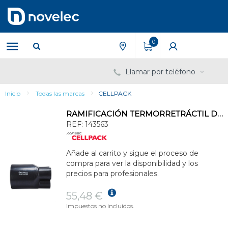
Saltar
Saltar
al
al
contenido
menú
de
0
navegación
Llamar por teléfono
Inicio
Todas las marcas
CELLPACK
RAMIFICACIÓN TERMORRETRÁCTIL DE 4 SEH4 95-36 120-300mm² 3,9mm
REF:
143563
Añade al carrito y sigue el proceso de
compra para ver la disponibilidad y los
precios para profesionales.
55,48 €
Impuestos no incluidos.