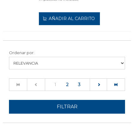
AÑADIR AL CARRITO
Ordenar por:
(current)
1
2
3
FILTRAR