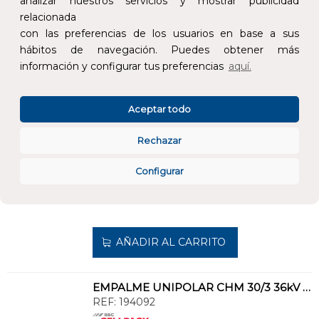
analizar nuestros servicios y mostrar publicidad
relacionada
AÑADIR AL CARRITO
con las preferencias de los usuarios en base a sus
hábitos de navegación. Puedes obtener más
información y configurar tus preferencias
aquí.
TERMINACIÓN INTERRUPTOR CAESK-I 24kV 70-150kV
REF:
289956
Aceptar todo
Añade al carrito y sigue el proceso de
compra para ver la disponibilidad y los
Rechazar
precios para profesionales.
Configurar
311,69 €
Impuestos no incluidos.
AÑADIR AL CARRITO
EMPALME UNIPOLAR CHM 30/3 36kV 150-300mm²
REF:
194092