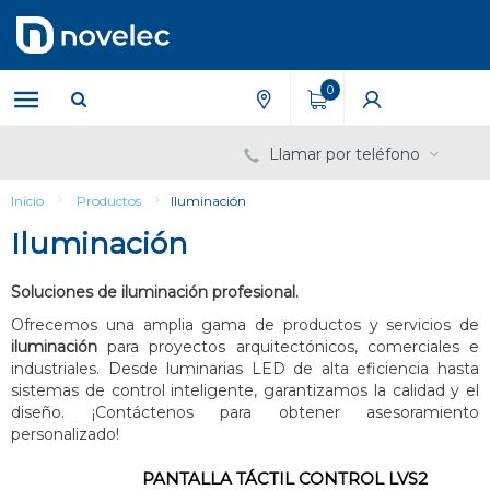
Saltar
Saltar
al
al
contenido
menú
de
0
navegación
Llamar por teléfono
Inicio
Productos
Iluminación
Iluminación
Soluciones de iluminación profesional.
Ofrecemos una amplia gama de productos y servicios de
iluminación
para proyectos arquitectónicos, comerciales e
industriales. Desde luminarias LED de alta eficiencia hasta
sistemas de control inteligente, garantizamos la calidad y el
diseño. ¡Contáctenos para obtener asesoramiento
personalizado!
PANTALLA TÁCTIL CONTROL LVS2