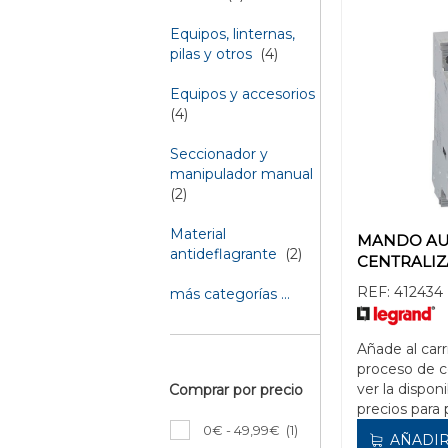
Equipos, linternas,
pilas y otros
(4)
Equipos y accesorios
(4)
Seccionador y
manipulador manual
(2)
Material
MANDO AU
antideflagrante
(2)
CENTRALI
REF:
412434
más categorías ...
Añade al carr
proceso de 
ver la disponi
Comprar por precio
precios para 
0€ - 49,99€
(1)
AÑADIR