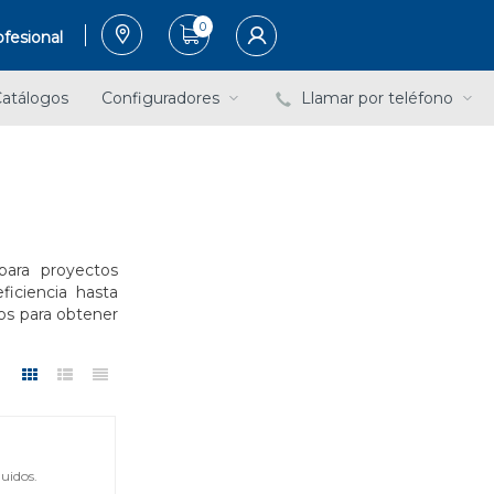
0
fesional
atálogos
Configuradores
Llamar por teléfono
ara proyectos
ficiencia hasta
nos para obtener
uidos.