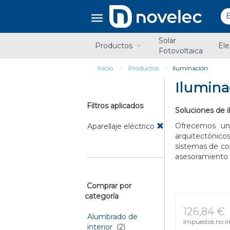
Saltar
Saltar
al
al
contenido
menú
de
Solar
navegación
Productos
Ele
Fotovoltaica
Inicio
Productos
Iluminación
Ilumina
Filtros aplicados
Soluciones de i
Ofrecemos un
Aparellaje eléctrico
arquitectónico
sistemas de con
asesoramiento 
Comprar por
categoría
126,84 €
Alumbrado de
Impuestos no in
interior
(2)