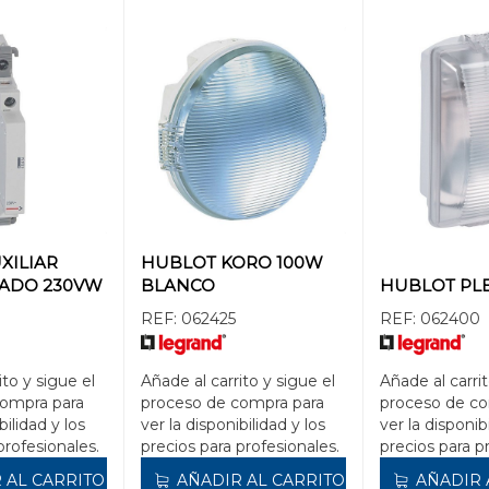
XILIAR
HUBLOT KORO 100W
ZADO 230VW
BLANCO
HUBLOT PL
REF:
062425
REF:
062400
ito y sigue el
Añade al carrito y sigue el
Añade al carrit
compra para
proceso de compra para
proceso de co
bilidad y los
ver la disponibilidad y los
ver la disponib
profesionales.
precios para profesionales.
precios para p
 AL CARRITO
AÑADIR AL CARRITO
AÑADIR 