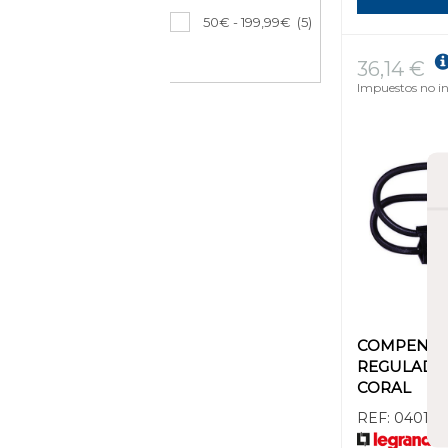
50€ - 199,99€
(5)
36,14 €
Impuestos no in
COMPENSA
REGULADO
CORAL
REF:
040139