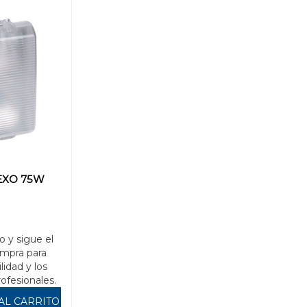
EXO 75W
o y sigue el
mpra para
ilidad y los
rofesionales.
AL CARRITO