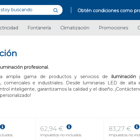
Obtén condiciones como pro
ctricidad
Fontanería
Climatización
Promociones
C
ción
luminación profesional.
a amplia gama de productos y servicios de
iluminación
p
s, comerciales e industriales. Desde luminarias LED de alta e
trol inteligente, garantizamos la calidad y el diseño. ¡Contácte
personalizado!
62,94 €
83,27 €
cluidos.
Impuestos no incluidos.
Impuestos no incl