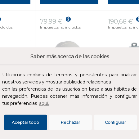
79,99 €
190,68 €
cluidos.
Impuestos no incluidos.
Impuestos no incl
Saber más acerca de las cookies
Utilizamos cookies de terceros y persistentes para analizar
nuestros servicios y mostrar publicidad relacionada
con las preferencias de los usuarios en base a sus hábitos de
navegación. Puedes obtener más información y configurar
tus preferencias
aquí.
DOR PARA
R LUZ
PROGRAMADOR
MANDO MA
SEMANAL
230V
Aceptar todo
Rechazar
Configurar
REF:
699812
REF:
412436