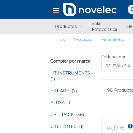
Saltar
Saltar
al
al
contenido
menú
de
Solar
navegación
Productos
Ele
Fotovoltaica
Inicio
Productos
Herramientas
Ordenar por:
Comprar por marca
HT INSTRUMENTS
(1)
98 Producto
ESTIARE
(7)
ATUSA
(1)
CELLPACK
(38)
CIRPROTEC
(1)
14,17 €