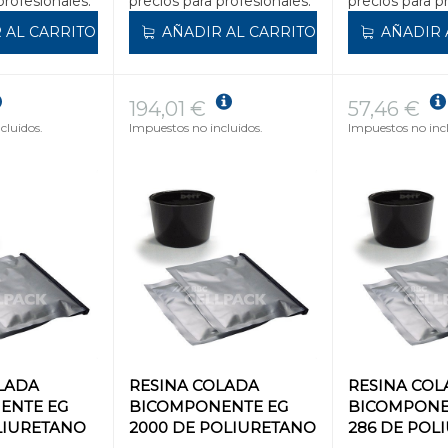
profesionales.
precios para profesionales.
precios para p
 AL CARRITO
AÑADIR AL CARRITO
AÑADIR 
194,01 €
57,46 €
cluidos.
Impuestos no incluidos.
Impuestos no incl
LADA
RESINA COLADA
RESINA CO
ENTE EG
BICOMPONENTE EG
BICOMPONE
LIURETANO
2000 DE POLIURETANO
286 DE POL