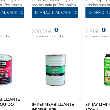
bilidad y los
ver la disponibilidad y los
ver la disponib
profesionales.
precios para profesionales.
precios para p
 AL CARRITO
AÑADIR AL CARRITO
AÑADIR 
200,10 €
6,81 €
cluidos.
Impuestos no incluidos.
Impuestos no incl
ILIZANTE
IQUIDO
IMPERMEABILIZANTE
SPRAY LIMP
INVISIBLE 25l
500ml