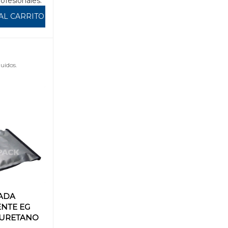
rofesionales.
AL CARRITO
uidos.
LADA
NTE EG
IURETANO