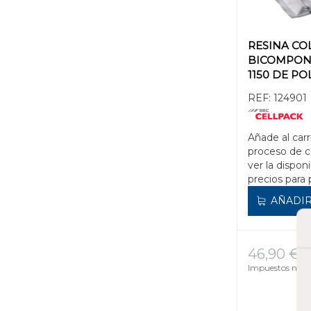
RESINA CO
BICOMPON
1150 DE P
(BOLSA 150
REF:
124901
Añade al carr
proceso de 
ver la disponi
precios para 
AÑADIR
46,90 €
Impuestos no in