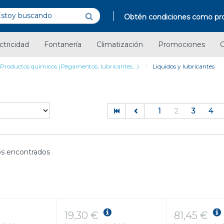
Obtén condiciones como pro
ctricidad
Fontanería
Climatización
Promociones
C
Productos químicos (Pegamentos, lubricantes...)
Liquidos y lubricantes
(current)
1
2
3
4
s encontrados
19,30 €
81,45 €