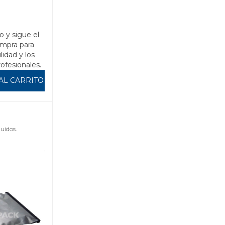
l)
o y sigue el
mpra para
ilidad y los
rofesionales.
AL CARRITO
uidos.