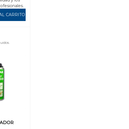
ilidad y los
rofesionales.
AL CARRITO
uidos.
IADOR