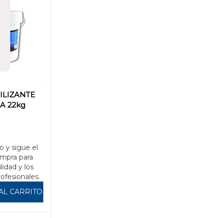
ILIZANTE
A 22kg
o y sigue el
mpra para
ilidad y los
rofesionales.
AL CARRITO