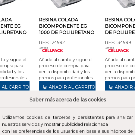
LADA
RESINA COLADA
RESINA CO
ENTE EG
BICOMPONENTE EG
BICOMPONE
OLIURETANO
1000 DE POLIURETANO
DE POLIUR
0ml)
(BOLSA 1000ml)
(BOLSA 80ml
REF:
124992
REF:
134999
ito y sigue el
Añade al carrito y sigue el
Añade al carrit
compra para
proceso de compra para
proceso de co
bilidad y los
ver la disponibilidad y los
ver la disponib
profesionales.
precios para profesionales.
precios para p
 AL CARRITO
AÑADIR AL CARRITO
AÑADIR 
Saber más acerca de las cookies
17,03 €
339,06 €
cluidos.
Impuestos no incluidos.
Impuestos no incl
Utilizamos cookies de terceros y persistentes para analizar
nuestros servicios y mostrar publicidad relacionada
con las preferencias de los usuarios en base a sus hábitos de