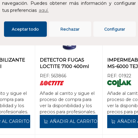
navegación. Puedes obtener más información y configurar
tus preferencias
aquí.
Aceptar todo
Rechazar
Configurar
ILIZANTE
DETECTOR FUGAS
IMPERMEAB
l
LOCTITE 7100 400ml
MS-6000 TEJ
REF:
563866
REF:
01922
ito y sigue el
Añade al carrito y sigue el
Añade al carrit
compra para
proceso de compra para
proceso de co
bilidad y los
ver la disponibilidad y los
ver la disponib
profesionales.
precios para profesionales.
precios para p
 AL CARRITO
AÑADIR AL CARRITO
AÑADIR 