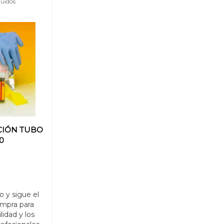
uidos.
CIÓN TUBO
0
o y sigue el
mpra para
ilidad y los