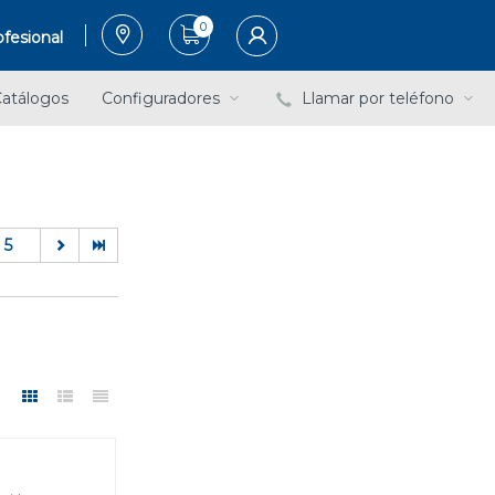
0
fesional
atálogos
Configuradores
Llamar por teléfono
5