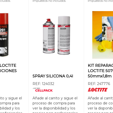
cluidos.
Impuestos no incluidos.
Impuestos no incl
LOCTITE
KIT REPARA
LUCIONES
LOCTITE 507
SPRAY SILICONA 0,4l
50mmx1,8m
REF:
124032
REF:
247776
ito y sigue el
Añade al carrito y sigue el
Añade al carrit
compra para
proceso de compra para
proceso de co
bilidad y los
ver la disponibilidad y los
ver la disponib