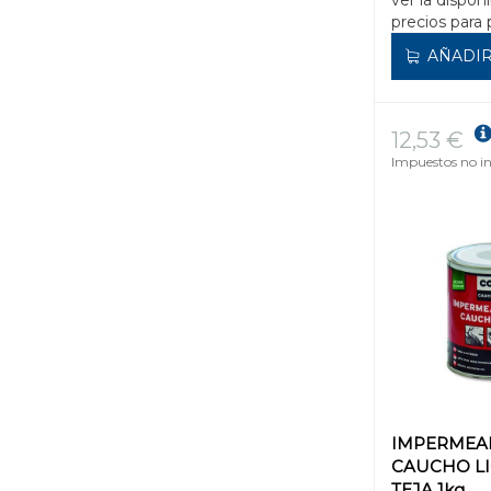
ver la disponi
precios para 
AÑADIR
12,53 €
Impuestos no in
IMPERMEAB
CAUCHO L
TEJA 1kg