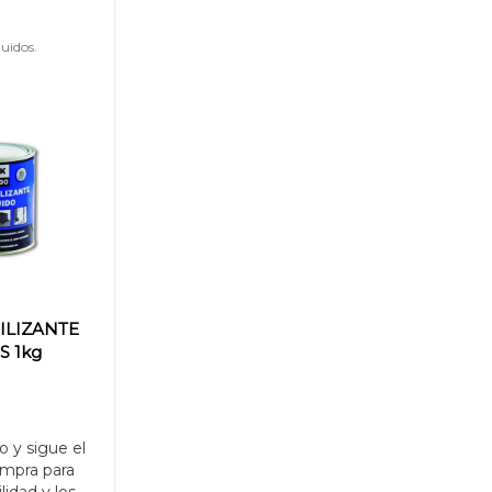
uidos.
ILIZANTE
S 1kg
o y sigue el
mpra para