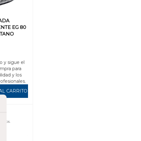
LADA
NTE EG 80
ETANO
)
o y sigue el
mpra para
ilidad y los
rofesionales.
AL CARRITO
uidos.