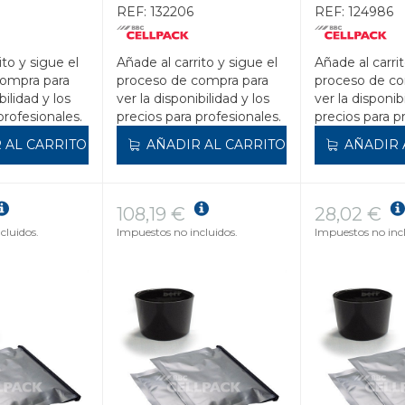
ml)
(BOLSA 2000ml)
(BOLSA 286m
REF:
132206
REF:
124986
ito y sigue el
Añade al carrito y sigue el
Añade al carrit
compra para
proceso de compra para
proceso de co
bilidad y los
ver la disponibilidad y los
ver la disponib
profesionales.
precios para profesionales.
precios para p
 AL CARRITO
AÑADIR AL CARRITO
AÑADIR 
108,19 €
28,02 €
cluidos.
Impuestos no incluidos.
Impuestos no incl