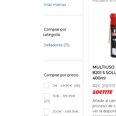
Impuestos no in
más marcas ...
Comprar por
categoría
Selladores
(31)
MULTIUSO 
8201 5 SO
Comprar por precio
400ml
0€ - 49,99€
(66)
REF:
2101117
50€ - 199,99€
Añade al carr
(23)
proceso de 
ver la disponi
200€ - 499,99€