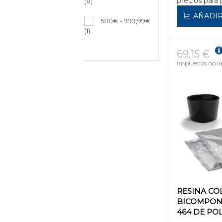
precios para 
(8)
AÑADIR
500€ - 999,99€
(1)
69,15 €
Impuestos no in
RESINA CO
BICOMPON
464 DE PO