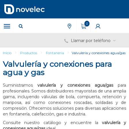
Saltar
Saltar
al
al
contenido
menú
de
0
navegación
Llamar por teléfono
Inicio
Productos
Fontanería
Valvulería y conexiones agua/gas
Valvulería y conexiones para
agua y gas
Suministramos
valvulería y conexiones agua/gas
para
profesionales. Somos distribuidores mayoristas de una amplia
gama, incluyendo válvulas de bola, compuerta, retención y
mariposa, así como conexiones roscadas, soldadas y de
compresión. Ofrecemos soluciones para diversas aplicaciones
en fontanería, calefacción, gas e industria.
Consulte nuestro catálogo y encuentre la
valvulería y
conexiones agua/gas
ideal.