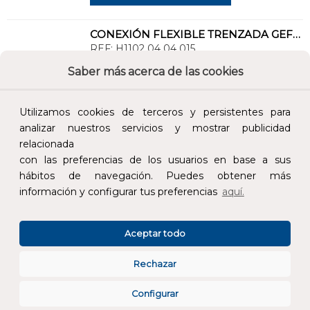
CONEXIÓN FLEXIBLE TRENZADA GEFLEX DN8 M 1/2" - H 1/2" 15cm
REF:
H1102 04 04 015
Saber más acerca de las cookies
Añade al carrito y sigue el proceso de
compra para ver la disponibilidad y los
Utilizamos cookies de terceros y persistentes para
precios para profesionales.
analizar nuestros servicios y mostrar publicidad
3,13 €
relacionada
con las preferencias de los usuarios en base a sus
Impuestos no incluidos.
hábitos de navegación. Puedes obtener más
información y configurar tus preferencias
aquí.
AÑADIR AL CARRITO
Aceptar todo
CONEXIÓN FLEXIBLE TRENZADA GEFLEX DN8 M 3/8" - H 3/8" 60cm
REF:
H1102 03 03 060
Rechazar
Configurar
Añade al carrito y sigue el proceso de