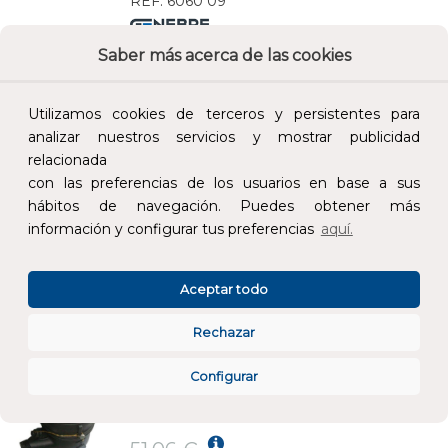
REF:
6060 09
Saber más acerca de las cookies
Añade al carrito y sigue el proceso de
compra para ver la disponibilidad y los
precios para profesionales.
Utilizamos cookies de terceros y persistentes para
analizar nuestros servicios y mostrar publicidad
370,60 €
relacionada
Impuestos no incluidos.
con las preferencias de los usuarios en base a sus
hábitos de navegación. Puedes obtener más
AÑADIR AL CARRITO
información y configurar tus preferencias
aquí.
CONTADOR AGUA FRÍA 3/4x3/4" DN15 TECNOPOLÍMERO
Aceptar todo
REF:
6029P 05
Rechazar
Añade al carrito y sigue el proceso de
Configurar
compra para ver la disponibilidad y los
precios para profesionales.