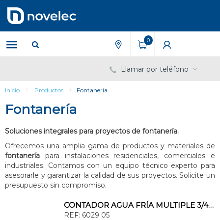
Saltar
Saltar
al
al
contenido
menú
de
0
navegación
Llamar por teléfono
Inicio
Productos
Fontanería
Fontanería
Soluciones integrales para proyectos de fontanería.
Ofrecemos una amplia gama de productos y materiales de
fontanería
para instalaciones residenciales, comerciales e
industriales. Contamos con un equipo técnico experto para
asesorarle y garantizar la calidad de sus proyectos. Solicite un
presupuesto sin compromiso.
CONTADOR AGUA FRÍA MULTIPLE 3/4x3/4" DN15
REF:
6029 05