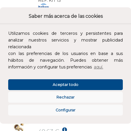
REF:
KIT 13
Saber más acerca de las cookies
Añade al carrito y sigue el proceso de
compra para ver la disponibilidad y los
precios para profesionales.
Utilizamos cookies de terceros y persistentes para
analizar nuestros servicios y mostrar publicidad
30,18 €
relacionada
Impuestos no incluidos.
con las preferencias de los usuarios en base a sus
hábitos de navegación. Puedes obtener más
AÑADIR AL CARRITO
información y configurar tus preferencias
aquí.
KIT LLAVE ENTRADA / SALIDA 20/25 1"
Aceptar todo
REF:
KIT 20
Rechazar
Añade al carrito y sigue el proceso de
Configurar
compra para ver la disponibilidad y los
precios para profesionales.