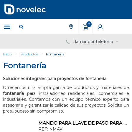
Saltar
Saltar
al
al
contenido
menú
de
0
navegación
Llamar por teléfono
Inicio
Productos
Fontanería
Fontanería
Soluciones integrales para proyectos de fontanería.
Ofrecemos una amplia gama de productos y materiales de
fontanería
para instalaciones residenciales, comerciales e
industriales. Contamos con un equipo técnico experto para
asesorarle y garantizar la calidad de sus proyectos. Solicite un
presupuesto sin compromiso.
MANDO PARA LLAVE DE PASO PARA NRA 20-25
REF:
NMAVI