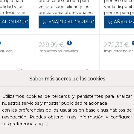
compra para
proceso de compra para
proceso de co
bilidad y los
ver la disponibilidad y los
ver la disponib
profesionales.
precios para profesionales.
precios para p
 AL CARRITO
AÑADIR AL CARRITO
AÑADIR 
229,99 €
272,33 €
cluidos.
Impuestos no incluidos.
Impuestos no incl
Saber más acerca de las cookies
Utilizamos cookies de terceros y persistentes para analizar
nuestros servicios y mostrar publicidad relacionada
con las preferencias de los usuarios en base a sus hábitos de
navegación. Puedes obtener más información y configurar
tus preferencias
aquí.
OLA PASO
VÁLVULA BOLA PASO
VÁLVULA BO
2 PIEZAS
TOTAL 21/2" 2 PIEZAS
TOTAL 3" 2 P