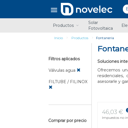
Saltar
Saltar
al
al
contenido
menú
de
Solar
navegación
Productos
Ele
Fotovoltaica
Inicio
Productos
Fontanería
Fontane
Filtros aplicados
Soluciones inte
Ofrecemos un
Válvulas agua
residenciales
asesorarle y ga
FILTUBE / FILINOX
46,03 €
Impuestos no in
Comprar por precio