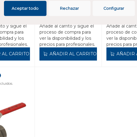
Aceptar todo
Rechazar
Configurar
38
REF:
60V2C212
REF:
60V2C3
FILTUBE
FILTUBE
ito y sigue el
Añade al carrito y sigue el
Añade al carrit
compra para
proceso de compra para
proceso de co
bilidad y los
ver la disponibilidad y los
ver la disponib
profesionales.
precios para profesionales.
precios para p
 AL CARRITO
AÑADIR AL CARRITO
AÑADIR 
cluidos.