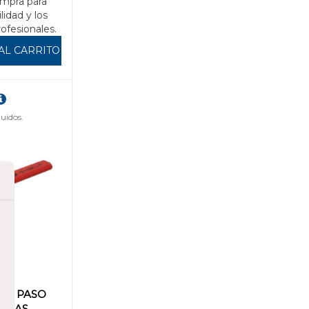
mpra para
ilidad y los
rofesionales.
AL CARRITO
uidos.
LA PASO
IEZAS