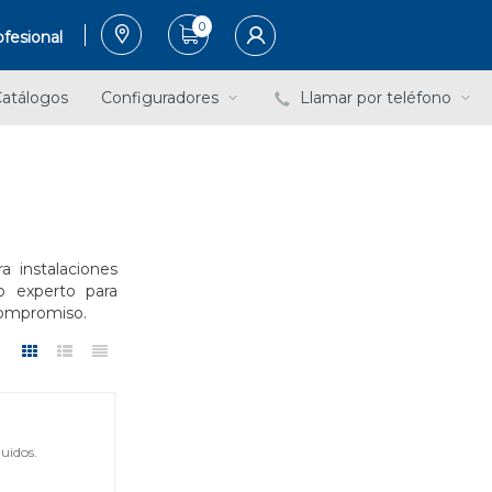
0
fesional
atálogos
Configuradores
Llamar por teléfono
a instalaciones
o experto para
 compromiso.
uidos.