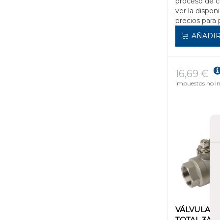
proceso de 
ver la disponi
precios para 
AÑADIR
16,69 €
Impuestos no in
VÁLVULA B
TOTAL 3/8" 