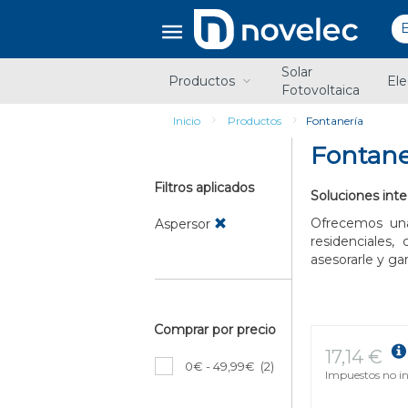
Saltar
Saltar
al
al
contenido
menú
de
Solar
navegación
Productos
Ele
Fotovoltaica
Inicio
Productos
Fontanería
Fontane
Filtros aplicados
Soluciones inte
Ofrecemos un
Aspersor
residenciales
asesorarle y ga
Comprar por precio
17,14 €
0€ - 49,99€
(2)
Impuestos no in