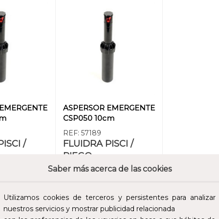
 EMERGENTE
ASPERSOR EMERGENTE
cm
CSP050 10cm
REF:
57189
ISCI /
FLUIDRA PISCI /
RIEGO
Saber más acerca de las cookies
ito y sigue el
Añade al carrito y sigue el
compra para
proceso de compra para
bilidad y los
ver la disponibilidad y los
Utilizamos cookies de terceros y persistentes para analizar
profesionales.
precios para profesionales.
nuestros servicios y mostrar publicidad relacionada
 AL CARRITO
AÑADIR AL CARRITO