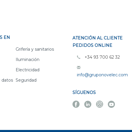
S EN
ATENCIÓN AL CLIENTE
PEDIDOS ONLINE
Grifería y sanitarios
+34 93 700 62 32
Iluminación
Electricidad
info@gruponovelec.com
 datos
Seguridad
SÍGUENOS
Facebook
Linkedin
Instagra
Yout
Novelec
Novelec
Novelec
Novel