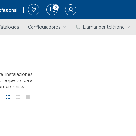
0
fesional
atálogos
Configuradores
Llamar por teléfono
a instalaciones
o experto para
 compromiso.