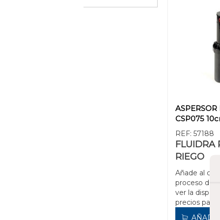
ASPERSOR
CSP075 10
REF:
57188
FLUIDRA P
RIEGO
Añade al carr
proceso de 
ver la disponi
precios para 
AÑADIR