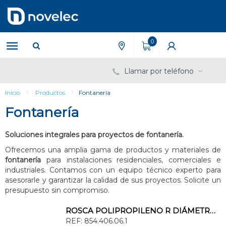
Saltar
Saltar
al
al
contenido
menú
de
0
navegación
Llamar por teléfono
Inicio
Productos
Fontanería
Fontanería
Soluciones integrales para proyectos de fontanería.
Ofrecemos una amplia gama de productos y materiales de
fontanería
para instalaciones residenciales, comerciales e
industriales. Contamos con un equipo técnico experto para
asesorarle y garantizar la calidad de sus proyectos. Solicite un
presupuesto sin compromiso.
ROSCA POLIPROPILENO R DIÁMETRO 40x1/8''
REF:
854.406.06.1