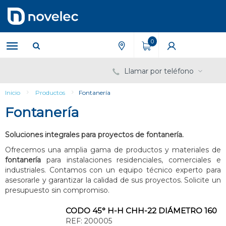
Saltar
Saltar
al
al
contenido
menú
de
0
navegación
Llamar por teléfono
Inicio
Productos
Fontanería
Fontanería
Soluciones integrales para proyectos de fontanería.
Ofrecemos una amplia gama de productos y materiales de
fontanería
para instalaciones residenciales, comerciales e
industriales. Contamos con un equipo técnico experto para
asesorarle y garantizar la calidad de sus proyectos. Solicite un
presupuesto sin compromiso.
CODO 45° H-H CHH-22 DIÁMETRO 160
REF:
200005