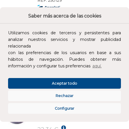
REF:
250129
Saber más acerca de las cookies
Añade al carrito y sigue el proceso de
compra para ver la disponibilidad y los
precios para profesionales.
Utilizamos cookies de terceros y persistentes para
analizar nuestros servicios y mostrar publicidad
18,77 €
relacionada
Impuestos no incluidos.
con las preferencias de los usuarios en base a sus
hábitos de navegación. Puedes obtener más
AÑADIR AL CARRITO
información y configurar tus preferencias
aquí.
BRIDA DE PRESIÓN PR-18 DIÁMETRO 125mm PVC
Aceptar todo
REF:
250306
Rechazar
Añade al carrito y sigue el proceso de
Configurar
compra para ver la disponibilidad y los
precios para profesionales.