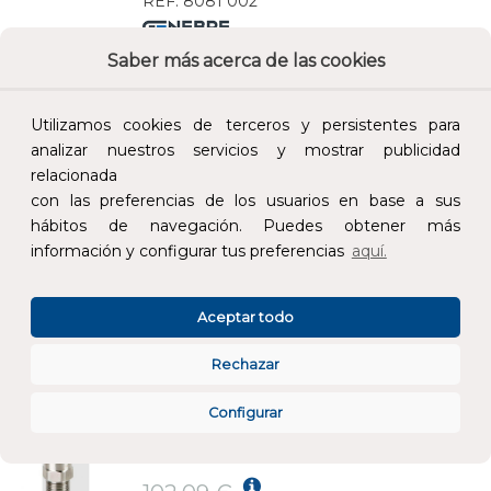
REF:
8081 002
Saber más acerca de las cookies
Añade al carrito y sigue el proceso de
compra para ver la disponibilidad y los
precios para profesionales.
Utilizamos cookies de terceros y persistentes para
analizar nuestros servicios y mostrar publicidad
102,09 €
relacionada
Impuestos no incluidos.
con las preferencias de los usuarios en base a sus
hábitos de navegación. Puedes obtener más
AÑADIR AL CARRITO
información y configurar tus preferencias
aquí.
TRANSMISOR PRESIÓN MINI 8081 0+500bar INOXIDABLE
Aceptar todo
REF:
8081 500
Rechazar
Añade al carrito y sigue el proceso de
Configurar
compra para ver la disponibilidad y los
precios para profesionales.