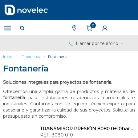
Saltar
Saltar
al
al
contenido
menú
de
0
navegación
Llamar por teléfono
Inicio
Productos
Fontanería
Fontanería
Soluciones integrales para proyectos de fontanería.
Ofrecemos una amplia gama de productos y materiales de
fontanería
para instalaciones residenciales, comerciales e
industriales. Contamos con un equipo técnico experto para
asesorarle y garantizar la calidad de sus proyectos. Solicite un
presupuesto sin compromiso.
TRANSMISOR PRESIÓN 8080 0+10bar INOXIDABLE
REF:
8080 010