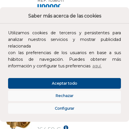
REF:
1058011
Saber más acerca de las cookies
Añade al carrito y sigue el proceso de
compra para ver la disponibilidad y los
precios para profesionales.
Utilizamos cookies de terceros y persistentes para
analizar nuestros servicios y mostrar publicidad
1,02 €
relacionada
Impuestos no incluidos.
con las preferencias de los usuarios en base a sus
hábitos de navegación. Puedes obtener más
AÑADIR AL CARRITO
información y configurar tus preferencias
aquí.
MANGUITO MACHO 40x5,5x1.1/4" UPONOR WIPEX
Aceptar todo
REF:
1018339
Rechazar
Añade al carrito y sigue el proceso de
Configurar
compra para ver la disponibilidad y los
precios para profesionales.