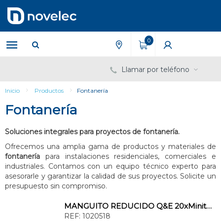
Saltar
Saltar
al
al
contenido
menú
de
0
navegación
Llamar por teléfono
Inicio
Productos
Fontanería
Fontanería
Soluciones integrales para proyectos de fontanería.
Ofrecemos una amplia gama de productos y materiales de
fontanería
para instalaciones residenciales, comerciales e
industriales. Contamos con un equipo técnico experto para
asesorarle y garantizar la calidad de sus proyectos. Solicite un
presupuesto sin compromiso.
MANGUITO REDUCIDO Q&E 20xMinitec9,9 UPONOR MINITEC
REF:
1020518