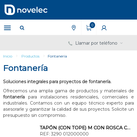
Saltar
Saltar
al
al
contenido
menú
de
0
navegación
Llamar por teléfono
Inicio
Productos
Fontanería
Fontanería
Soluciones integrales para proyectos de fontanería.
Ofrecemos una amplia gama de productos y materiales de
fontanería
para instalaciones residenciales, comerciales e
industriales. Contamos con un equipo técnico experto para
asesorarle y garantizar la calidad de sus proyectos. Solicite un
presupuesto sin compromiso.
TAPÓN (CON TOPE) M CON ROSCA CÓNICA 1.1/2
REF:
3290 012000000