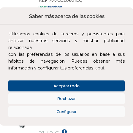
REF:
AAA5020601EQ
Saber más acerca de las cookies
Añade al carrito y sigue el proceso de
compra para ver la disponibilidad y los
precios para profesionales.
Utilizamos cookies de terceros y persistentes para
analizar nuestros servicios y mostrar publicidad
22,60 €
relacionada
Impuestos no incluidos.
con las preferencias de los usuarios en base a sus
hábitos de navegación. Puedes obtener más
AÑADIR AL CARRITO
información y configurar tus preferencias
aquí.
MANGUITO CON ROSCA H PC4270G - 35-1.1/4
Aceptar todo
REF:
PC4270G0351000
Rechazar
Añade al carrito y sigue el proceso de
Configurar
compra para ver la disponibilidad y los
precios para profesionales.