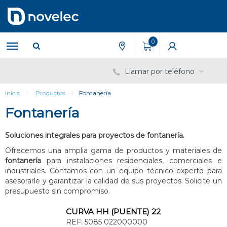
Saltar
Saltar
al
al
contenido
menú
de
0
navegación
Llamar por teléfono
Inicio
Productos
Fontanería
Fontanería
Soluciones integrales para proyectos de fontanería.
Ofrecemos una amplia gama de productos y materiales de
fontanería
para instalaciones residenciales, comerciales e
industriales. Contamos con un equipo técnico experto para
asesorarle y garantizar la calidad de sus proyectos. Solicite un
presupuesto sin compromiso.
CURVA HH (PUENTE) 22
REF:
5085 022000000