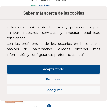
REF:
5240 015014000
Saber más acerca de las cookies
Añade al carrito y sigue el proceso de
compra para ver la disponibilidad y los
precios para profesionales.
Utilizamos cookies de terceros y persistentes para
analizar nuestros servicios y mostrar publicidad
1,52 €
relacionada
Impuestos no incluidos.
con las preferencias de los usuarios en base a sus
hábitos de navegación. Puedes obtener más
AÑADIR AL CARRITO
información y configurar tus preferencias
aquí.
MANGUITO DE REDUCCIÓN HH 18-15
Aceptar todo
REF:
5240 018015000
Rechazar
Añade al carrito y sigue el proceso de
Configurar
compra para ver la disponibilidad y los
precios para profesionales.