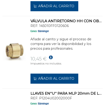
AÑADIR AL CARRITO
VÁLVULA ANTIRETORNO HH CON OBTURADOR PLÁSTICO 1450 - 3/4
REF:
145010FF0120606
Añade al carrito y sigue el proceso de
compra para ver la disponibilidad y los
precios para profesionales.
10,45 €
Impuestos no incluidos.
AÑADIR AL CARRITO
LLAVES EN''U'' PARA MLP 20mm DE LA GAMA >B< FLEX - MLP
REF:
P1204U02002000F