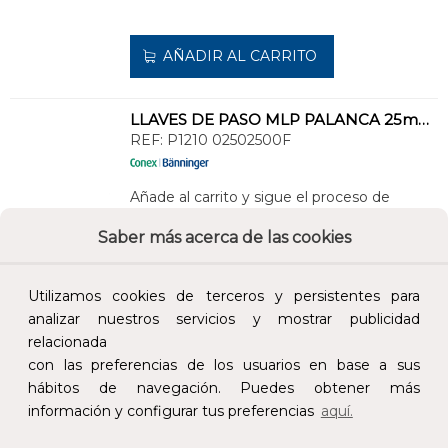
AÑADIR AL CARRITO
LLAVES DE PASO MLP PALANCA 25mm DE LA GAMA >B< FLEX - MLP
REF:
P1210 02502500F
Añade al carrito y sigue el proceso de
compra para ver la disponibilidad y los
precios para profesionales.
Saber más acerca de las cookies
34,34 €
Utilizamos cookies de terceros y persistentes para
Impuestos no incluidos.
analizar nuestros servicios y mostrar publicidad
relacionada
AÑADIR AL CARRITO
con las preferencias de los usuarios en base a sus
hábitos de navegación. Puedes obtener más
información y configurar tus preferencias
aquí.
LLAVES DE PASO MLP PALANCA 20mm DE LA GAMA >B< FLEX - MLP