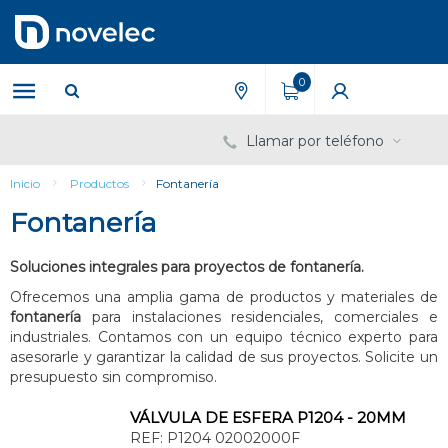
Saltar
Saltar
al
al
contenido
menú
de
0
navegación
Llamar por teléfono
Inicio
Productos
Fontanería
Fontanería
Soluciones integrales para proyectos de fontanería.
Ofrecemos una amplia gama de productos y materiales de
fontanería
para instalaciones residenciales, comerciales e
industriales. Contamos con un equipo técnico experto para
asesorarle y garantizar la calidad de sus proyectos. Solicite un
presupuesto sin compromiso.
VÁLVULA DE ESFERA P1204 - 20MM
REF:
P1204 02002000F