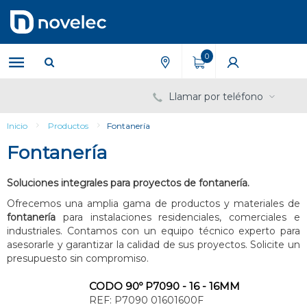
Saltar
Saltar
al
al
contenido
menú
de
0
navegación
Llamar por teléfono
Inicio
Productos
Fontanería
Fontanería
Soluciones integrales para proyectos de fontanería.
Ofrecemos una amplia gama de productos y materiales de
fontanería
para instalaciones residenciales, comerciales e
industriales. Contamos con un equipo técnico experto para
asesorarle y garantizar la calidad de sus proyectos. Solicite un
presupuesto sin compromiso.
CODO 90º P7090 - 16 - 16MM
REF:
P7090 01601600F