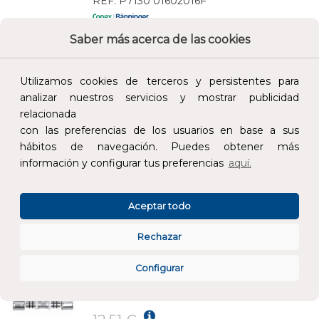
REF:
P7130 01602016F
Saber más acerca de las cookies
Añade al carrito y sigue el proceso de
compra para ver la disponibilidad y los
precios para profesionales.
Utilizamos cookies de terceros y persistentes para
analizar nuestros servicios y mostrar publicidad
13,03 €
relacionada
Impuestos no incluidos.
con las preferencias de los usuarios en base a sus
hábitos de navegación. Puedes obtener más
AÑADIR AL CARRITO
información y configurar tus preferencias
aquí.
TE REDUCIDA HHH P7130R - 20 - 16 - 20MM
Aceptar todo
REF:
P7130 02001620F
Rechazar
Añade al carrito y sigue el proceso de
Configurar
compra para ver la disponibilidad y los
precios para profesionales.