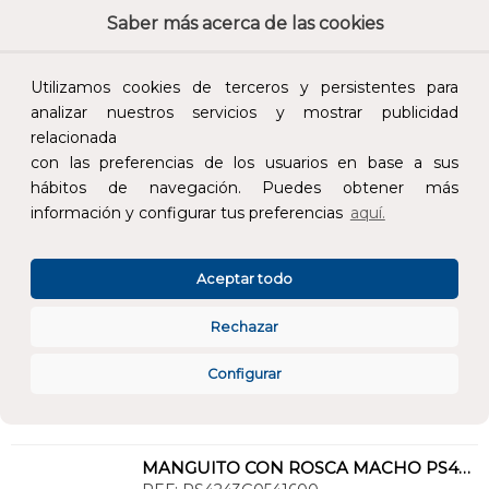
Saber más acerca de las cookies
AÑADIR AL CARRITO
Utilizamos cookies de terceros y persistentes para
analizar nuestros servicios y mostrar publicidad
MANGUITO CON ROSCA M PC4243G - 35-1.1/4
relacionada
REF:
PC4243G0351000
con las preferencias de los usuarios en base a sus
hábitos de navegación. Puedes obtener más
información y configurar tus preferencias
aquí.
Añade al carrito y sigue el proceso de
compra para ver la disponibilidad y los
precios para profesionales.
Aceptar todo
21,43 €
Rechazar
Impuestos no incluidos.
Configurar
AÑADIR AL CARRITO
MANGUITO CON ROSCA MACHO PS4243G - 54 - 2 - PERFIL B