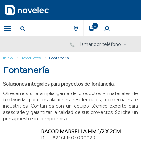
Saltar
Saltar
al
al
contenido
menú
de
0
navegación
Llamar por teléfono
Inicio
Productos
Fontanería
Fontanería
Soluciones integrales para proyectos de fontanería.
Ofrecemos una amplia gama de productos y materiales de
fontanería
para instalaciones residenciales, comerciales e
industriales. Contamos con un equipo técnico experto para
asesorarle y garantizar la calidad de sus proyectos. Solicite un
presupuesto sin compromiso.
RACOR MARSELLA HM 1/2 X 2CM
REF:
8246EM04000020