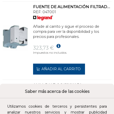
FUENTE DE ALIMENTACIÓN FILTRADA 12V 12W 1A
REF:
047001
Añade al carrito y sigue el proceso de
compra para ver la disponibilidad y los
precios para profesionales.
323,73 €
Impuestos no incluidos.
AÑADIR AL CARRITO
ALIM. R.N.F. 24V 120W 5A
REF:
047053
Saber más acerca de las cookies
Añade al carrito y sigue el proceso de
Utilizamos cookies de terceros y persistentes para
compra para ver la disponibilidad y los
analizar nuestros servicios y mostrar publicidad