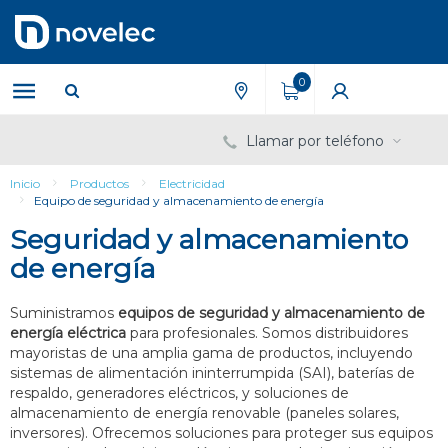
Saltar
Saltar
al
al
contenido
menú
de
0
navegación
Llamar por teléfono
Inicio
Productos
Electricidad
Equipo de seguridad y almacenamiento de energía
Seguridad y almacenamiento
de energía
Suministramos
equipos de seguridad y almacenamiento de
energía eléctrica
para profesionales. Somos distribuidores
mayoristas de una amplia gama de productos, incluyendo
sistemas de alimentación ininterrumpida (SAI), baterías de
respaldo, generadores eléctricos, y soluciones de
almacenamiento de energía renovable (paneles solares,
inversores). Ofrecemos soluciones para proteger sus equipos