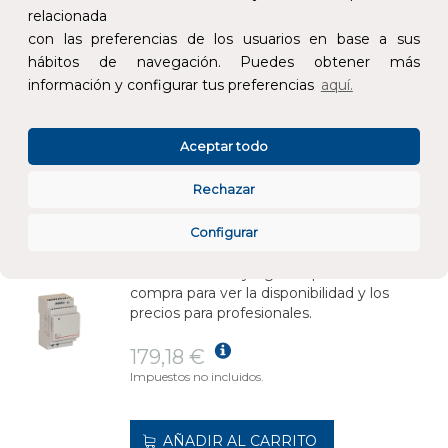
precios para profesionales.
relacionada
con las preferencias de los usuarios en base a sus
533,16 €
hábitos de navegación. Puedes obtener más
Impuestos no incluidos.
información y configurar tus preferencias
aquí.
AÑADIR AL CARRITO
Aceptar todo
Rechazar
FUENTE DE ALIMENTACIÓN MODULAR CONMUTADA MONOFÁSICA, 100 240Vca 24Vcc
REF:
146723
Configurar
Añade al carrito y sigue el proceso de
compra para ver la disponibilidad y los
precios para profesionales.
179,18 €
Impuestos no incluidos.
AÑADIR AL CARRITO