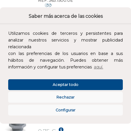
REF:
363.1500.0E
Saber más acerca de las cookies
Añade al carrito y sigue el proceso de
compra para ver la disponibilidad y los
precios para profesionales.
Utilizamos cookies de terceros y persistentes para
analizar nuestros servicios y mostrar publicidad
0,80 €
relacionada
Impuestos no incluidos.
con las preferencias de los usuarios en base a sus
hábitos de navegación. Puedes obtener más
AÑADIR AL CARRITO
información y configurar tus preferencias
aquí.
PRENSAESTOPAS GADI-EUROMETRIC M20 IP68 POLIAMIDA GRIS
Aceptar todo
REF:
363.2000.0E
Rechazar
Añade al carrito y sigue el proceso de
Configurar
compra para ver la disponibilidad y los
precios para profesionales.