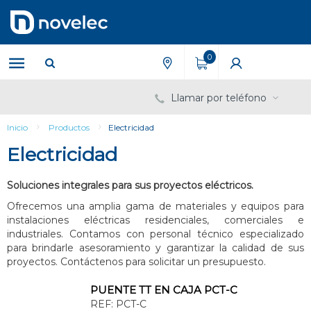
Saltar
Saltar
al
al
contenido
menú
de
0
navegación
Llamar por teléfono
Inicio
Productos
Electricidad
Electricidad
Soluciones integrales para sus proyectos eléctricos.
Ofrecemos una amplia gama de materiales y equipos para
instalaciones eléctricas residenciales, comerciales e
industriales. Contamos con personal técnico especializado
para brindarle asesoramiento y garantizar la calidad de sus
proyectos. Contáctenos para solicitar un presupuesto.
PUENTE TT EN CAJA PCT-C
REF:
PCT-C